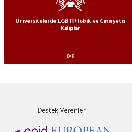
Üniversitelerde LGBTİ+fobik ve Cinsiyetçi
Üniversitelerde Şiddet ve Taciz ile
Mücadelenin Kurumsallaşması: CTS Birimleri
Kalıplar
0
/10
0
/8
Destek Verenler