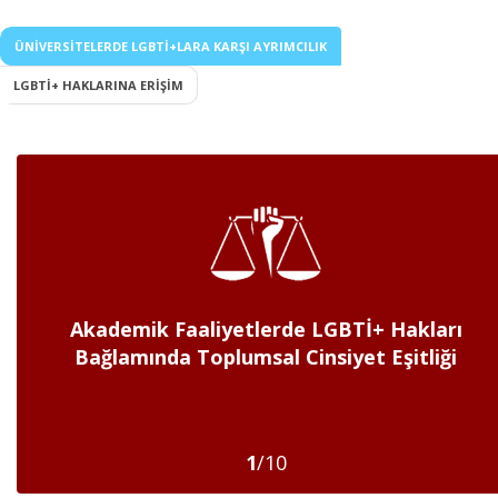
ÜNIVERSITELERDE LGBTİ+LARA KARŞI AYRIMCILIK
LGBTİ+ HAKLARINA ERIŞIM
Mevzuat, Yönerge ve Politika Belgelerinde
Akademik Faaliyetlerde LGBTİ+ Hakları
LGBTİ+ Hakları Bağlamında Toplumsal
Bağlamında Toplumsal Cinsiyet Eşitliği
Cinsiyet Eşitliği
3
/12
1
/10