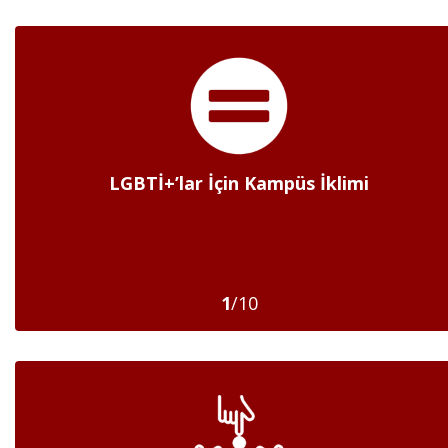
TCE Bağlamında Sivil Toplum Kuruluşları ile
LGBTİ+’lar İçin Kampüs İklimi
İlişkiler
0
/4
1
/10